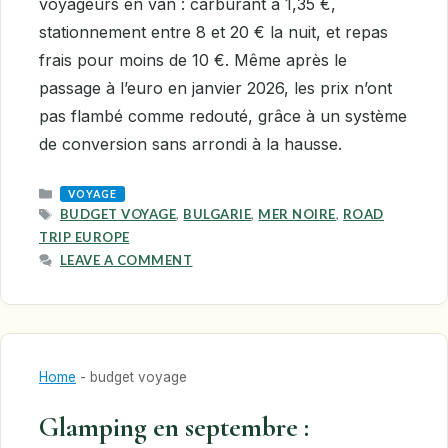
voyageurs en van : carburant à 1,35 €,
stationnement entre 8 et 20 € la nuit, et repas
frais pour moins de 10 €. Même après le
passage à l’euro en janvier 2026, les prix n’ont
pas flambé comme redouté, grâce à un système
de conversion sans arrondi à la hausse.
CATEGORIES
VOYAGE
TAGS
BUDGET VOYAGE
,
BULGARIE
,
MER NOIRE
,
ROAD
TRIP EUROPE
LEAVE A COMMENT
Home
-
budget voyage
Glamping en septembre :