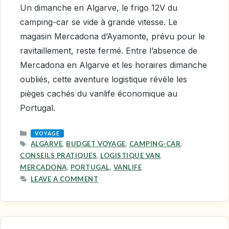
Un dimanche en Algarve, le frigo 12V du
camping-car se vide à grande vitesse. Le
magasin Mercadona d’Ayamonte, prévu pour le
ravitaillement, reste fermé. Entre l’absence de
Mercadona en Algarve et les horaires dimanche
oubliés, cette aventure logistique révèle les
pièges cachés du vanlife économique au
Portugal.
CATEGORIES
VOYAGE
TAGS
ALGARVE
,
BUDGET VOYAGE
,
CAMPING-CAR
,
CONSEILS PRATIQUES
,
LOGISTIQUE VAN
,
MERCADONA
,
PORTUGAL
,
VANLIFE
LEAVE A COMMENT