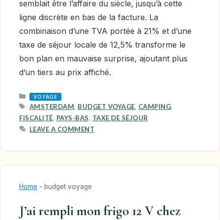
semblait être l’affaire du siècle, jusqu’à cette
ligne discrète en bas de la facture. La
combinaison d’une TVA portée à 21% et d’une
taxe de séjour locale de 12,5% transforme le
bon plan en mauvaise surprise, ajoutant plus
d’un tiers au prix affiché.
CATEGORIES
VOYAGE
TAGS
AMSTERDAM
,
BUDGET VOYAGE
,
CAMPING
,
FISCALITÉ
,
PAYS-BAS
,
TAXE DE SÉJOUR
LEAVE A COMMENT
Home
-
budget voyage
J’ai rempli mon frigo 12 V chez