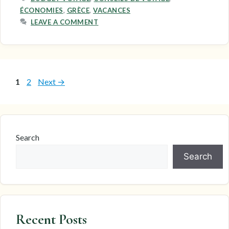
ÉCONOMIES
,
GRÈCE
,
VACANCES
LEAVE A COMMENT
Page
Page
1
2
Next
→
Search
Search
Recent Posts