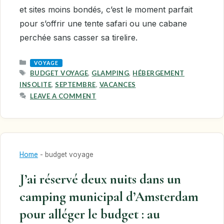
et sites moins bondés, c’est le moment parfait
pour s’offrir une tente safari ou une cabane
perchée sans casser sa tirelire.
CATEGORIES
VOYAGE
TAGS
BUDGET VOYAGE
,
GLAMPING
,
HÉBERGEMENT
INSOLITE
,
SEPTEMBRE
,
VACANCES
LEAVE A COMMENT
Home
-
budget voyage
J’ai réservé deux nuits dans un
camping municipal d’Amsterdam
pour alléger le budget : au