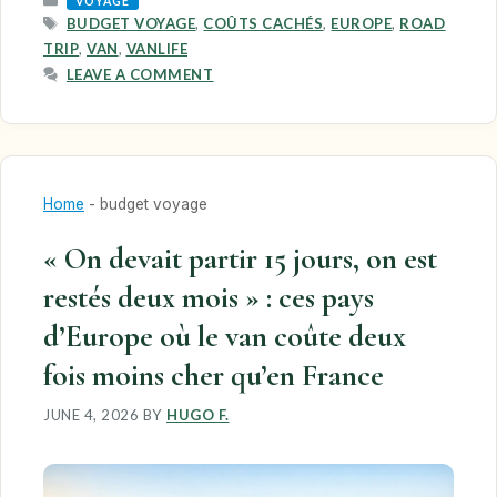
VOYAGE
TAGS
BUDGET VOYAGE
,
COÛTS CACHÉS
,
EUROPE
,
ROAD
TRIP
,
VAN
,
VANLIFE
LEAVE A COMMENT
Home
-
budget voyage
« On devait partir 15 jours, on est
restés deux mois » : ces pays
d’Europe où le van coûte deux
fois moins cher qu’en France
JUNE 4, 2026
BY
HUGO F.