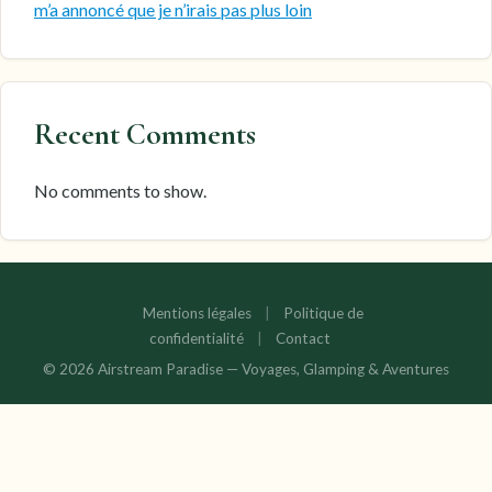
m’a annoncé que je n’irais pas plus loin
Recent Comments
No comments to show.
Mentions légales
|
Politique de
confidentialité
|
Contact
© 2026 Airstream Paradise — Voyages, Glamping & Aventures