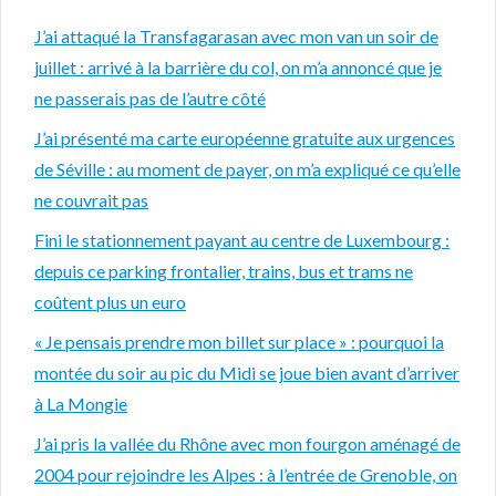
J’ai attaqué la Transfagarasan avec mon van un soir de
juillet : arrivé à la barrière du col, on m’a annoncé que je
ne passerais pas de l’autre côté
J’ai présenté ma carte européenne gratuite aux urgences
de Séville : au moment de payer, on m’a expliqué ce qu’elle
ne couvrait pas
Fini le stationnement payant au centre de Luxembourg :
depuis ce parking frontalier, trains, bus et trams ne
coûtent plus un euro
« Je pensais prendre mon billet sur place » : pourquoi la
montée du soir au pic du Midi se joue bien avant d’arriver
à La Mongie
J’ai pris la vallée du Rhône avec mon fourgon aménagé de
2004 pour rejoindre les Alpes : à l’entrée de Grenoble, on