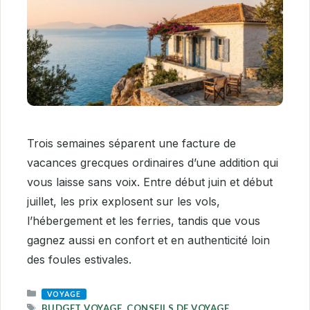
Trois semaines séparent une facture de
vacances grecques ordinaires d’une addition qui
vous laisse sans voix. Entre début juin et début
juillet, les prix explosent sur les vols,
l’hébergement et les ferries, tandis que vous
gagnez aussi en confort et en authenticité loin
des foules estivales.
CATEGORIES
VOYAGE
TAGS
BUDGET VOYAGE
,
CONSEILS DE VOYAGE
,