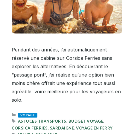
Pendant des années, j’ai automatiquement
réservé une cabine sur Corsica Ferries sans
explorer les alternatives. En découvrant le
“passage pont”, j’ai réalisé qu’une option bien
moins chère offrait une expérience tout aussi
agréable, voire meilleure pour les voyageurs en
solo.
CATEGORIES
VOYAGE
TAGS
ASTUCES TRANSPORTS
,
BUDGET VOYAGE
,
CORSICA FERRIES
,
SARDAIGNE
,
VOYAGE EN FERRY