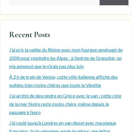
Recent Posts
J’ai pris la vallée du Rhône avec mon fourgon aménagé de
2004 pour rejoindre les Alpes : à l’entrée de Grenoble, on
m’a annoncé que je n’irais pas plus loin
À 2 h de train de Venise, cette ville italienne affiche des
nuitées bien moins chères que toute la Vénétie
J’ai arrêté de descendre en Grèce avec le van : cette côte
de la mer Noire reste moins chère, même depuis le
passage à l’euro
J’ai roulé jusqu’à Londres en van diesel avec ma plaque
française : trois semaines après le retour, une lettre