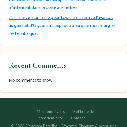
m’attendait dans la boîte aux lettres
J’ai réservé mon ferry pour Lewis trois mois à l’avance :
au guichet d’Uig, on m’a expliqué pourquoi mon fourgon
resterait à quai
Recent Comments
No comments to show.
Mentions légales
|
Politique de
confidentialité
|
Contact
© 2026 Airstream Paradise — Voyages, Glamping & Aventures