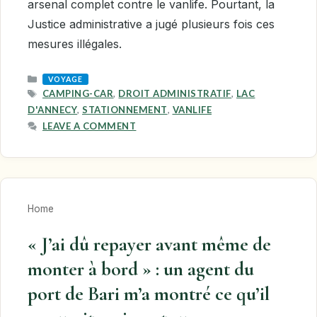
arsenal complet contre le vanlife. Pourtant, la
Justice administrative a jugé plusieurs fois ces
mesures illégales.
CATEGORIES
VOYAGE
TAGS
CAMPING-CAR
,
DROIT ADMINISTRATIF
,
LAC
D'ANNECY
,
STATIONNEMENT
,
VANLIFE
LEAVE A COMMENT
Home
« J’ai dû repayer avant même de
monter à bord » : un agent du
port de Bari m’a montré ce qu’il