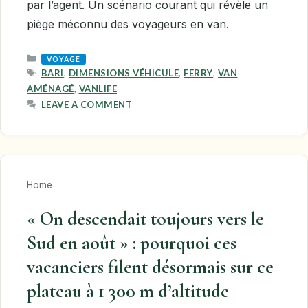
par l’agent. Un scénario courant qui révèle un
piège méconnu des voyageurs en van.
CATEGORIES
VOYAGE
TAGS
BARI
,
DIMENSIONS VÉHICULE
,
FERRY
,
VAN
AMÉNAGÉ
,
VANLIFE
LEAVE A COMMENT
Home
« On descendait toujours vers le
Sud en août » : pourquoi ces
vacanciers filent désormais sur ce
plateau à 1 300 m d’altitude