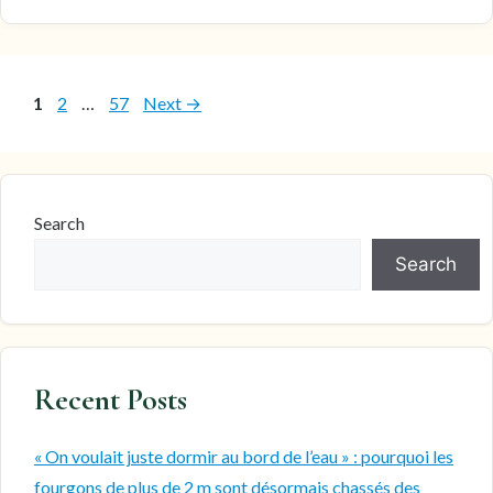
Page
Page
Page
1
2
…
57
Next
→
Search
Search
Recent Posts
« On voulait juste dormir au bord de l’eau » : pourquoi les
fourgons de plus de 2 m sont désormais chassés des