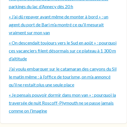
parkings du lac d’Annecy dès 20 h
« J’ai dû repayer avant même de monter à bord » : un
agent du port de Bari m’a montré ce qu’il mesurait
vraiment sur mon van
« On descendait toujours vers le Sud en août » : pourquoi
ces vacanciers filent désormais sur ce plateau à 1 300 m
d’altitude
J’ai voulu embarquer sur le catamaran des canyons du Sil
le matin même : à l’office de tourisme, on m’a annoncé
qu’il ne restait plus une seule place
« Je pensais pouvoir dormir dans mon van » : pourquoi la
traversée de nuit Roscoff-Plymouth ne se passe jamais
comme on l’imagine