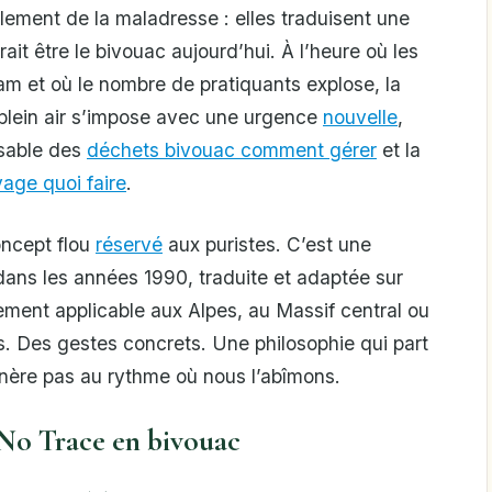
lement de la maladresse : elles traduisent une
t être le bivouac aujourd’hui. À l’heure où les
am et où le nombre de pratiquants explose, la
 plein air s’impose avec une urgence
nouvelle
,
sable des
déchets bivouac comment gérer
et la
age quoi faire
.
oncept flou
réservé
aux puristes. C’est une
ans les années 1990, traduite et adaptée sur
tement applicable aux Alpes, au Massif central ou
s. Des gestes concrets. Une philosophie qui part
énère pas au rythme où nous l’abîmons.
No Trace en bivouac