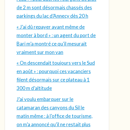
de 2 m sont désormais chassés des
parkings du lac d’Annecy dès 20 h
« J’ai dû repayer avant même de
monter à bord » : un agent du port de
Bari m’a montré ce qu’il mesurait
vraiment sur mon van
« On descendait toujours vers le Sud
en août » : pourquoi ces vacanciers
filent désormais sur ce plateau à 1
300 m d’altitude
J’ai voulu embarquer sur le
catamaran des canyons du Sil le
matin même : à l’office de tourisme,
on m’a annoncé qu’il ne restait plus