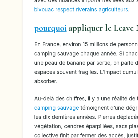
avec des nuances importantes liées aux z
bivouac respect riverains agriculteurs
.
pourquoi
appliquer le Leave 
En France, environ 15 millions de person
camping sauvage chaque année. Si chacun
une peau de banane par sortie, on parle 
espaces souvent fragiles. L’impact cumu
absorber.
Au-delà des chiffres, il y a une réalité de 
camping sauvage
témoignent d’une dégrad
les dix dernières années. Pierres déplacée
végétation, cendres éparpillées, sacs pla
collective finit par fermer des accès, justi