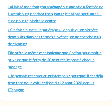
J’ai laissé mon fourgon aménagé sur une aire à l’entrée de
Luxembourg pendant trois jours : je n’ai pas sorti un seul
euro pour rejoindre le centre
« On faisait une nuit par étape » : depuis qu’on s’arrête
deux nuits dans ces fermes slovènes, on ne cherche plus
de camping
Elle offre la même mer ionienne que Corfou pour moitié
prix : ce que le ferry de 30 minutes impose à chaque
passage
« Je pensais réserver au printemps » : pourquoi il est déjà
trop tard pour voir l’éclipse du 12 août 2026 depuis
l’Espagne