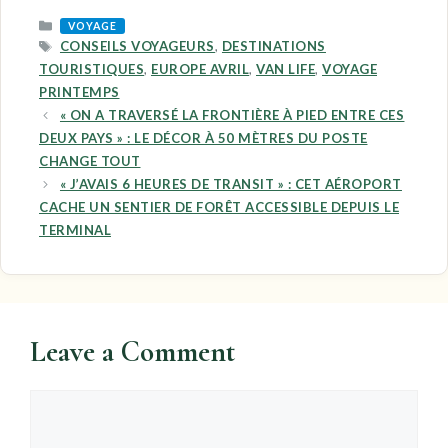
CATEGORIES
VOYAGE
TAGS
CONSEILS VOYAGEURS
,
DESTINATIONS
TOURISTIQUES
,
EUROPE AVRIL
,
VAN LIFE
,
VOYAGE
PRINTEMPS
« ON A TRAVERSÉ LA FRONTIÈRE À PIED ENTRE CES
DEUX PAYS » : LE DÉCOR À 50 MÈTRES DU POSTE
CHANGE TOUT
« J’AVAIS 6 HEURES DE TRANSIT » : CET AÉROPORT
CACHE UN SENTIER DE FORÊT ACCESSIBLE DEPUIS LE
TERMINAL
Leave a Comment
Comment