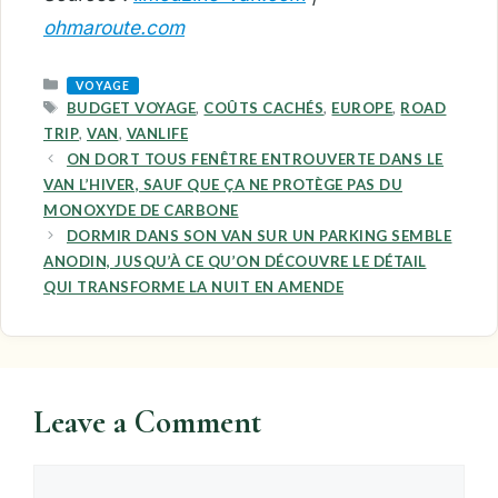
ohmaroute.com
CATEGORIES
VOYAGE
TAGS
BUDGET VOYAGE
,
COÛTS CACHÉS
,
EUROPE
,
ROAD
TRIP
,
VAN
,
VANLIFE
ON DORT TOUS FENÊTRE ENTROUVERTE DANS LE
VAN L’HIVER, SAUF QUE ÇA NE PROTÈGE PAS DU
MONOXYDE DE CARBONE
DORMIR DANS SON VAN SUR UN PARKING SEMBLE
ANODIN, JUSQU’À CE QU’ON DÉCOUVRE LE DÉTAIL
QUI TRANSFORME LA NUIT EN AMENDE
Leave a Comment
Comment