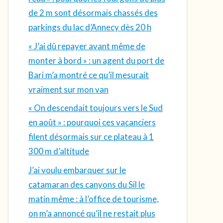
de 2 m sont désormais chassés des
parkings du lac d’Annecy dès 20 h
« J’ai dû repayer avant même de
monter à bord » : un agent du port de
Bari m’a montré ce qu’il mesurait
vraiment sur mon van
« On descendait toujours vers le Sud
en août » : pourquoi ces vacanciers
filent désormais sur ce plateau à 1
300 m d’altitude
J’ai voulu embarquer sur le
catamaran des canyons du Sil le
matin même : à l’office de tourisme,
on m’a annoncé qu’il ne restait plus