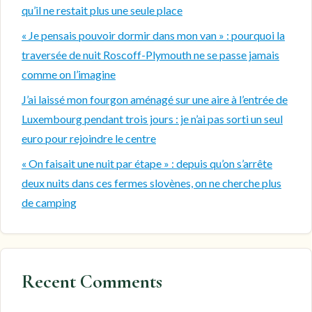
qu’il ne restait plus une seule place
« Je pensais pouvoir dormir dans mon van » : pourquoi la
traversée de nuit Roscoff-Plymouth ne se passe jamais
comme on l’imagine
J’ai laissé mon fourgon aménagé sur une aire à l’entrée de
Luxembourg pendant trois jours : je n’ai pas sorti un seul
euro pour rejoindre le centre
« On faisait une nuit par étape » : depuis qu’on s’arrête
deux nuits dans ces fermes slovènes, on ne cherche plus
de camping
Recent Comments