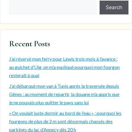
Search
Recent Posts
J’ai réservé mon ferry pour Lewis trois mois à l’avance :
au guichet d’Uig, on m’a expliqué pourquoi mon fourgon
resterait à quai
J’ai débarqué mon van à Tunis après la traversée depuis
Gênes : au moment de repartir, la douane m’a appris que
je ne pouvais plus quitter le pays sans lui
« On voulait juste dormir au bord de l’eau » : pourquoi les
fourgons de plus de 2 m sont désormais chassés des
parkings du lac d’Annecy dès 20 h