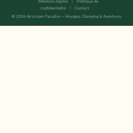
Mentions légales
|
Politique de
confidentialité
|
Contact
© 2026 Airstream Paradise — Voyages, Glamping & Aventures