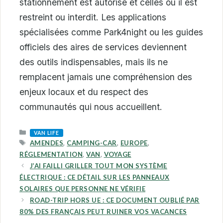
stationnement est autorisé et celles où il est
restreint ou interdit. Les applications
spécialisées comme Park4night ou les guides
officiels des aires de services deviennent
des outils indispensables, mais ils ne
remplacent jamais une compréhension des
enjeux locaux et du respect des
communautés qui nous accueillent.
CATEGORIES
VAN LIFE
TAGS
AMENDES
,
CAMPING-CAR
,
EUROPE
,
RÉGLEMENTATION
,
VAN
,
VOYAGE
J’AI FAILLI GRILLER TOUT MON SYSTÈME
ÉLECTRIQUE : CE DÉTAIL SUR LES PANNEAUX
SOLAIRES QUE PERSONNE NE VÉRIFIE
ROAD-TRIP HORS UE : CE DOCUMENT OUBLIÉ PAR
80% DES FRANÇAIS PEUT RUINER VOS VACANCES