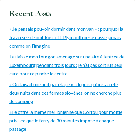
Recent Posts
« Je pensais pouvoir dormir dans mon van » : pourquoi la
traversée de nuit Roscoff-Plymouth ne se passe jamais
comme on l’imagine
J’ai laissé mon fourgon aménagé sur une aire à l’entrée de
Luxembourg pendant trois jours : je n’ai pas sorti un seul
euro pour rejoindre le centre
« On faisait une nuit par étape » : depuis qu’on s’arrête
deux nuits dans ces fermes slovènes, on ne cherche plus
de camping
Elle offre la même mer ionienne que Corfou pour moitié
prix : ce que le ferry de 30 minutes impose à chaque
passage