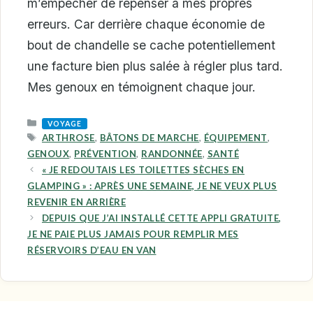
m’empêcher de repenser à mes propres
erreurs. Car derrière chaque économie de
bout de chandelle se cache potentiellement
une facture bien plus salée à régler plus tard.
Mes genoux en témoignent chaque jour.
CATEGORIES
VOYAGE
TAGS
ARTHROSE
,
BÂTONS DE MARCHE
,
ÉQUIPEMENT
,
GENOUX
,
PRÉVENTION
,
RANDONNÉE
,
SANTÉ
« JE REDOUTAIS LES TOILETTES SÈCHES EN
GLAMPING » : APRÈS UNE SEMAINE, JE NE VEUX PLUS
REVENIR EN ARRIÈRE
DEPUIS QUE J’AI INSTALLÉ CETTE APPLI GRATUITE,
JE NE PAIE PLUS JAMAIS POUR REMPLIR MES
RÉSERVOIRS D’EAU EN VAN