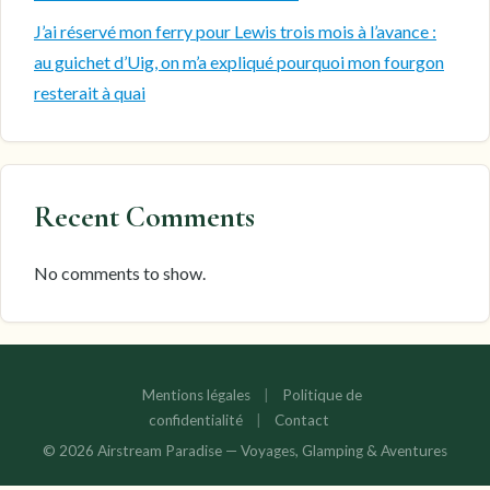
J’ai réservé mon ferry pour Lewis trois mois à l’avance :
au guichet d’Uig, on m’a expliqué pourquoi mon fourgon
resterait à quai
Recent Comments
No comments to show.
Mentions légales
|
Politique de
confidentialité
|
Contact
© 2026 Airstream Paradise — Voyages, Glamping & Aventures