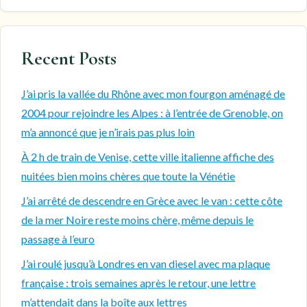
Recent Posts
J’ai pris la vallée du Rhône avec mon fourgon aménagé de
2004 pour rejoindre les Alpes : à l’entrée de Grenoble, on
m’a annoncé que je n’irais pas plus loin
À 2 h de train de Venise, cette ville italienne affiche des
nuitées bien moins chères que toute la Vénétie
J’ai arrêté de descendre en Grèce avec le van : cette côte
de la mer Noire reste moins chère, même depuis le
passage à l’euro
J’ai roulé jusqu’à Londres en van diesel avec ma plaque
française : trois semaines après le retour, une lettre
m’attendait dans la boîte aux lettres