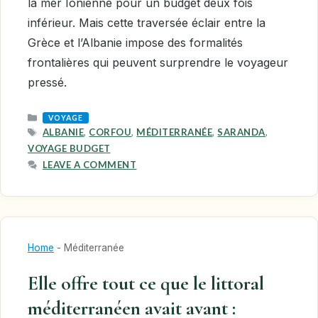
la mer Ionienne pour un budget deux fois
inférieur. Mais cette traversée éclair entre la
Grèce et l’Albanie impose des formalités
frontalières qui peuvent surprendre le voyageur
pressé.
CATEGORIES
VOYAGE
TAGS
ALBANIE
,
CORFOU
,
MÉDITERRANÉE
,
SARANDA
,
VOYAGE BUDGET
LEAVE A COMMENT
Home
-
Méditerranée
Elle offre tout ce que le littoral
méditerranéen avait avant :