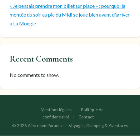
« Je pensais prendre mon billet sur place » : pourquoi la
montée du soir au pic du Midi se joue bien avant d’arriver
à La Mongie
Recent Comments
No comments to show.
Mentions légales
|
Politique de
confidentialité
|
Contact
© 2026 Airstream Paradise — Voyages, Glamping & Aventures