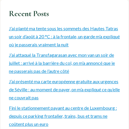
Recent Posts
J’ai planté ma tente sous les sommets des Hautes Tatras
un soir d’août à 20 °C : à la frontale, un garde m’a expliqué
où je passerais vraiment la nuit
J’ai attaqué la Transfagarasan avec mon van un soir de
juillet : arrivé à la barrière du col, on m’a annoncé que je
ne passerais pas de l’autre côté
J’ai présenté ma carte européenne gratuite aux urgences
de Séville : au moment de payer, on m’a expliqué ce qu’elle
ne couvrait pas
Fini le stationnement payant au centre de Luxembourg :
depuis ce parking frontalier, trains, bus et trams ne
coûtent plus un euro