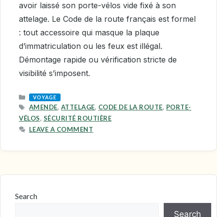
avoir laissé son porte-vélos vide fixé à son
attelage. Le Code de la route français est formel
: tout accessoire qui masque la plaque
d’immatriculation ou les feux est illégal.
Démontage rapide ou vérification stricte de
visibilité s’imposent.
CATEGORIES
VOYAGE
TAGS
AMENDE
,
ATTELAGE
,
CODE DE LA ROUTE
,
PORTE-
VÉLOS
,
SÉCURITÉ ROUTIÈRE
LEAVE A COMMENT
Search
Search