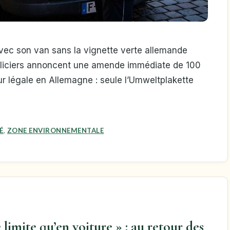
vec son van sans la vignette verte allemande
 policiers annoncent une amende immédiate de 100
eur légale en Allemagne : seule l’Umweltplakette
É
,
ZONE ENVIRONNEMENTALE
 limite qu’en voiture » : au retour des