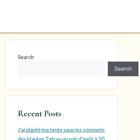
Search
Search
Recent Posts
J’ai planté ma tente sous les sommets
des Hautes Tatras un soir d’août à 20