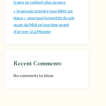
trams ne coûtent plus un euro
« Je pensais prendre mon billet sur
place » : pourquoi la montée du soir
au pic du Midi se joue bien avant
d’arriver à La Mongie
Recent Comments
No comments to show.