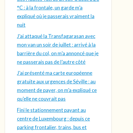
°C : à la frontale, un garde m’a
expliqué où je passerais vraiment la
nuit
J’ai attaqué la Transfagarasan avec
mon van un soir de juillet : arrivé à la
barrière du col, on m’a annoncé que je
ne passerais pas de l’autre côté
J’ai présenté ma carte européenne
gratuite aux urgences de Séville : au
moment de payer, on m’a expliqué ce
qu’elle ne couvrait pas
Fini le stationnement payant au
centre de Luxembourg : depuis ce
parking frontalier, trains, bus et