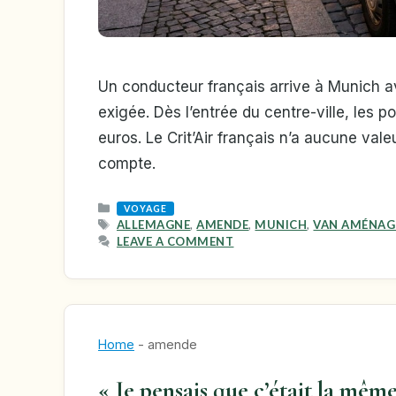
Un conducteur français arrive à Munich a
exigée. Dès l’entrée du centre-ville, les
euros. Le Crit’Air français n’a aucune val
compte.
CATEGORIES
VOYAGE
TAGS
ALLEMAGNE
,
AMENDE
,
MUNICH
,
VAN AMÉNAG
LEAVE A COMMENT
Home
-
amende
« Je pensais que c’était la même