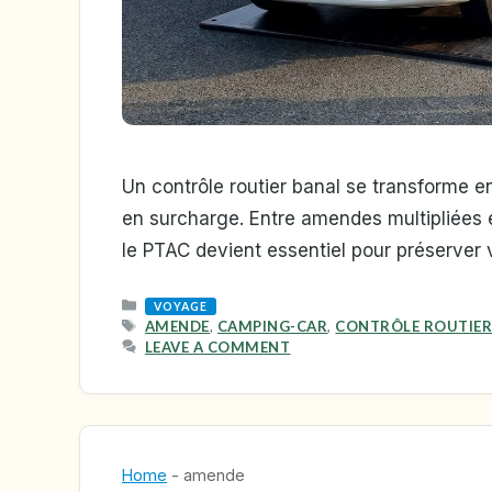
Un contrôle routier banal se transforme 
en surcharge. Entre amendes multipliées e
le PTAC devient essentiel pour préserver 
CATEGORIES
VOYAGE
TAGS
AMENDE
,
CAMPING-CAR
,
CONTRÔLE ROUTIE
LEAVE A COMMENT
Home
-
amende