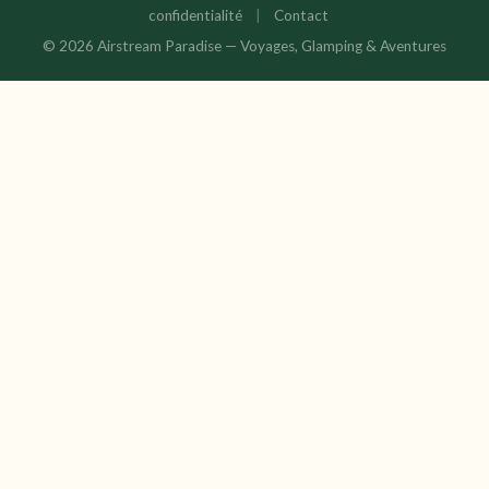
confidentialité
|
Contact
© 2026 Airstream Paradise — Voyages, Glamping & Aventures