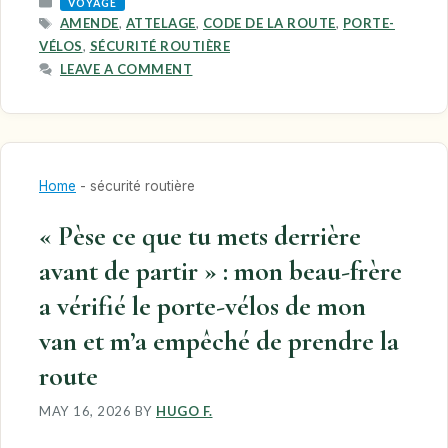
CATEGORIES
VOYAGE
TAGS
AMENDE
,
ATTELAGE
,
CODE DE LA ROUTE
,
PORTE-
VÉLOS
,
SÉCURITÉ ROUTIÈRE
LEAVE A COMMENT
Home
-
sécurité routière
« Pèse ce que tu mets derrière
avant de partir » : mon beau-frère
a vérifié le porte-vélos de mon
van et m’a empêché de prendre la
route
MAY 16, 2026
BY
HUGO F.