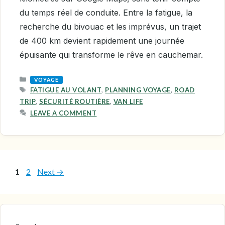
du temps réel de conduite. Entre la fatigue, la
recherche du bivouac et les imprévus, un trajet
de 400 km devient rapidement une journée
épuisante qui transforme le rêve en cauchemar.
CATEGORIES
VOYAGE
TAGS
FATIGUE AU VOLANT
,
PLANNING VOYAGE
,
ROAD
TRIP
,
SÉCURITÉ ROUTIÈRE
,
VAN LIFE
LEAVE A COMMENT
Page
Page
1
2
Next
→