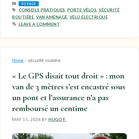
CATEGORIES
VOYAGE
TAGS
CONSEILS PRATIQUES
,
PORTE-VÉLOS
,
SÉCURITÉ
ROUTIÈRE
,
VAN AMÉNAGÉ
,
VÉLO ÉLECTRIQUE
LEAVE A COMMENT
Home
-
sécurité routière
« Le GPS disait tout droit » : mon
van de 3 mètres s’est encastré sous
un pont et l’assurance n’a pas
remboursé un centime
MAY 15, 2026
BY
HUGO F.