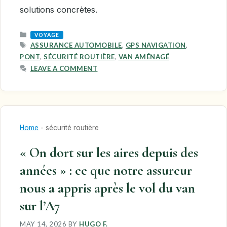
solutions concrètes.
CATEGORIES
VOYAGE
TAGS
ASSURANCE AUTOMOBILE
,
GPS NAVIGATION
,
PONT
,
SÉCURITÉ ROUTIÈRE
,
VAN AMÉNAGÉ
LEAVE A COMMENT
Home
-
sécurité routière
« On dort sur les aires depuis des
années » : ce que notre assureur
nous a appris après le vol du van
sur l’A7
MAY 14, 2026
BY
HUGO F.