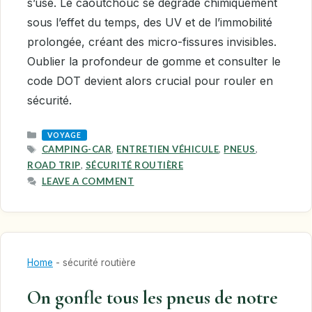
s’use. Le caoutchouc se dégrade chimiquement
sous l’effet du temps, des UV et de l’immobilité
prolongée, créant des micro-fissures invisibles.
Oublier la profondeur de gomme et consulter le
code DOT devient alors crucial pour rouler en
sécurité.
CATEGORIES
VOYAGE
TAGS
CAMPING-CAR
,
ENTRETIEN VÉHICULE
,
PNEUS
,
ROAD TRIP
,
SÉCURITÉ ROUTIÈRE
LEAVE A COMMENT
Home
-
sécurité routière
On gonfle tous les pneus de notre