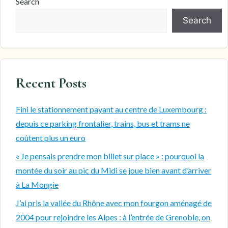
Search
Search
Recent Posts
Fini le stationnement payant au centre de Luxembourg :
depuis ce parking frontalier, trains, bus et trams ne
coûtent plus un euro
« Je pensais prendre mon billet sur place » : pourquoi la
montée du soir au pic du Midi se joue bien avant d’arriver
à La Mongie
J’ai pris la vallée du Rhône avec mon fourgon aménagé de
2004 pour rejoindre les Alpes : à l’entrée de Grenoble, on