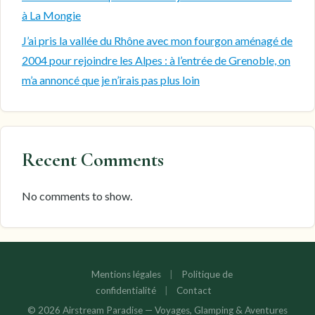
à La Mongie
J’ai pris la vallée du Rhône avec mon fourgon aménagé de
2004 pour rejoindre les Alpes : à l’entrée de Grenoble, on
m’a annoncé que je n’irais pas plus loin
Recent Comments
No comments to show.
Mentions légales
|
Politique de
confidentialité
|
Contact
© 2026 Airstream Paradise — Voyages, Glamping & Aventures