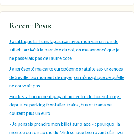
Recent Posts
J’ai attaqué la Transfagarasan avec mon van un soir de
juillet : arrivé à la barrière du col, on m’a annoncé que je
ne passerais pas de l’autre côté
J’ai présenté ma carte européenne gratuite aux urgences
de Séville : au moment de payer, on m’a expliqué ce qu’elle
ne couvrait pas
Fini le stationnement payant au centre de Luxembourg :
depuis ce parking frontalier, trains, bus et trams ne
coûtent plus un euro
« Je pensais prendre mon billet sur place » : pourquoi la
montée du soir au pic du Midi se joue bien avant d’arriver