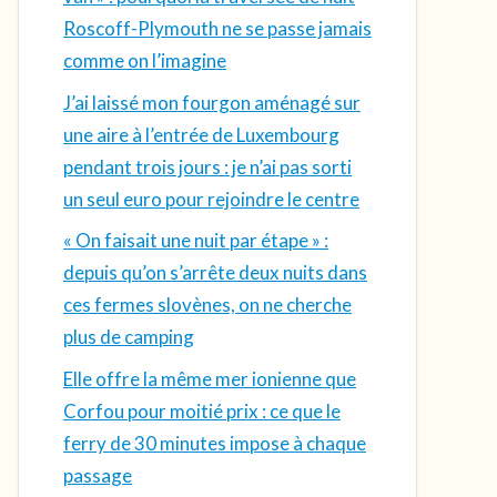
Roscoff-Plymouth ne se passe jamais
comme on l’imagine
J’ai laissé mon fourgon aménagé sur
une aire à l’entrée de Luxembourg
pendant trois jours : je n’ai pas sorti
un seul euro pour rejoindre le centre
« On faisait une nuit par étape » :
depuis qu’on s’arrête deux nuits dans
ces fermes slovènes, on ne cherche
plus de camping
Elle offre la même mer ionienne que
Corfou pour moitié prix : ce que le
ferry de 30 minutes impose à chaque
passage