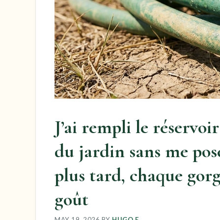
J’ai rempli le réservo
du jardin sans me pose
plus tard, chaque gor
goût
MAY 19, 2026
BY
HUGO F.