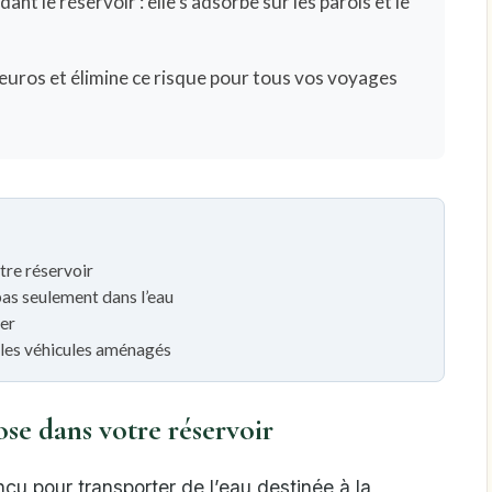
ant le réservoir : elle s’adsorbe sur les parois et le
uros et élimine ce risque pour tous vos voyages
tre réservoir
 pas seulement dans l’eau
er
s les véhicules aménagés
se dans votre réservoir
çu pour transporter de l’eau destinée à la