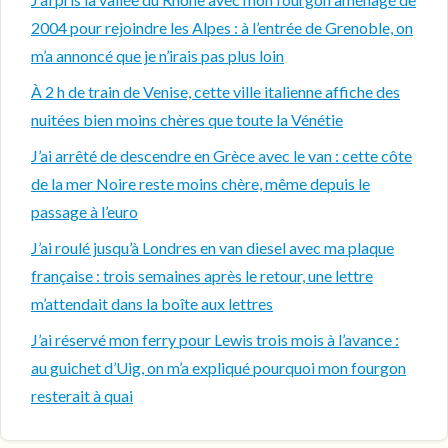
2004 pour rejoindre les Alpes : à l’entrée de Grenoble, on
m’a annoncé que je n’irais pas plus loin
À 2 h de train de Venise, cette ville italienne affiche des
nuitées bien moins chères que toute la Vénétie
J’ai arrêté de descendre en Grèce avec le van : cette côte
de la mer Noire reste moins chère, même depuis le
passage à l’euro
J’ai roulé jusqu’à Londres en van diesel avec ma plaque
française : trois semaines après le retour, une lettre
m’attendait dans la boîte aux lettres
J’ai réservé mon ferry pour Lewis trois mois à l’avance :
au guichet d’Uig, on m’a expliqué pourquoi mon fourgon
resterait à quai