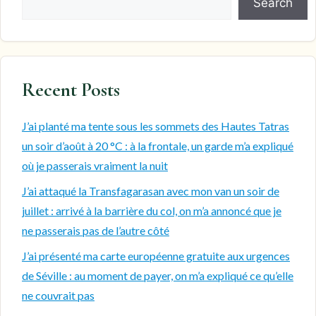
Search
Recent Posts
J’ai planté ma tente sous les sommets des Hautes Tatras
un soir d’août à 20 °C : à la frontale, un garde m’a expliqué
où je passerais vraiment la nuit
J’ai attaqué la Transfagarasan avec mon van un soir de
juillet : arrivé à la barrière du col, on m’a annoncé que je
ne passerais pas de l’autre côté
J’ai présenté ma carte européenne gratuite aux urgences
de Séville : au moment de payer, on m’a expliqué ce qu’elle
ne couvrait pas