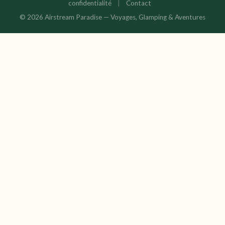
confidentialité
|
Contact
© 2026 Airstream Paradise — Voyages, Glamping & Aventures