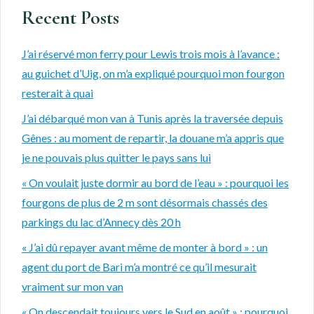
Recent Posts
J’ai réservé mon ferry pour Lewis trois mois à l’avance :
au guichet d’Uig, on m’a expliqué pourquoi mon fourgon
resterait à quai
J’ai débarqué mon van à Tunis après la traversée depuis
Gênes : au moment de repartir, la douane m’a appris que
je ne pouvais plus quitter le pays sans lui
« On voulait juste dormir au bord de l’eau » : pourquoi les
fourgons de plus de 2 m sont désormais chassés des
parkings du lac d’Annecy dès 20 h
« J’ai dû repayer avant même de monter à bord » : un
agent du port de Bari m’a montré ce qu’il mesurait
vraiment sur mon van
« On descendait toujours vers le Sud en août » : pourquoi