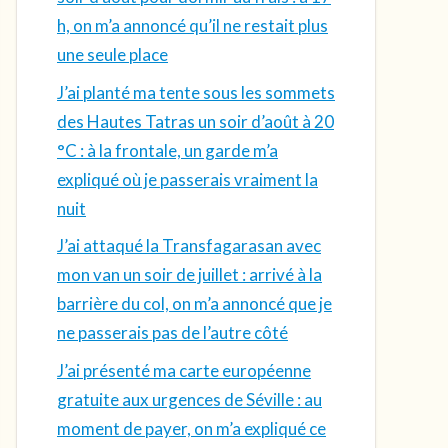
h, on m’a annoncé qu’il ne restait plus
une seule place
J’ai planté ma tente sous les sommets
des Hautes Tatras un soir d’août à 20
°C : à la frontale, un garde m’a
expliqué où je passerais vraiment la
nuit
J’ai attaqué la Transfagarasan avec
mon van un soir de juillet : arrivé à la
barrière du col, on m’a annoncé que je
ne passerais pas de l’autre côté
J’ai présenté ma carte européenne
gratuite aux urgences de Séville : au
moment de payer, on m’a expliqué ce