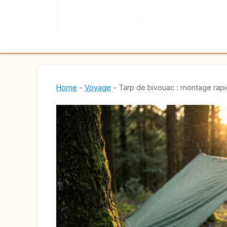
Home
-
Voyage
-
Tarp de bivouac : montage rapi