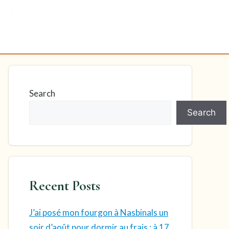
Search
Search
Recent Posts
J’ai posé mon fourgon à Nasbinals un
soir d’août pour dormir au frais : à 17