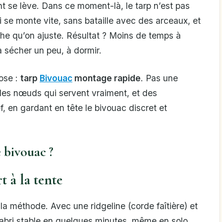
ent se lève. Dans ce moment-là, le tarp n’est pas
i se monte vite, sans bataille avec des arceaux, et
he qu’on ajuste. Résultat ? Moins de temps à
 sécher un peu, à dormir.
ose :
tarp
Bivouac
montage rapide
. Pas une
des nœuds qui servent vraiment, et des
f, en gardant en tête le bivouac discret et
e bivouac ?
 à la tente
la méthode. Avec une ridgeline (corde faîtière) et
 abri stable en quelques minutes, même en solo.