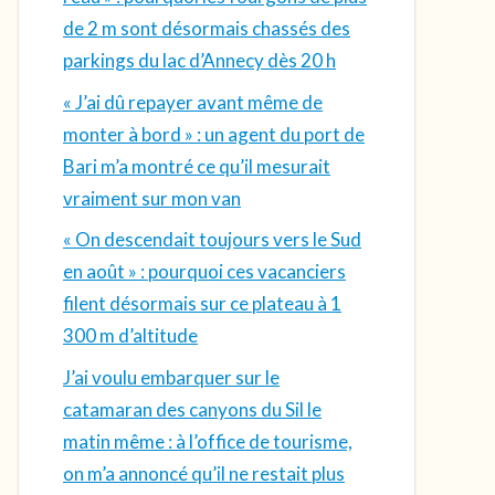
de 2 m sont désormais chassés des
parkings du lac d’Annecy dès 20 h
« J’ai dû repayer avant même de
monter à bord » : un agent du port de
Bari m’a montré ce qu’il mesurait
vraiment sur mon van
« On descendait toujours vers le Sud
en août » : pourquoi ces vacanciers
filent désormais sur ce plateau à 1
300 m d’altitude
J’ai voulu embarquer sur le
catamaran des canyons du Sil le
matin même : à l’office de tourisme,
on m’a annoncé qu’il ne restait plus