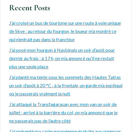
Recent Posts
J’ai croisé un bus de tourisme sur une route à voie unique
de Skye : au retour du fourgon, le loueur m’a montré ce
qui n’entrait pas dans la franchise
J’ai posé mon fourgon à Nasbinals un soir d’août pour
dormir au frais : à 17 h, on m’a annoncé qu’il ne restait
plus une seule place
J’ai planté ma tente sous les sommets des Hautes Tatras
un soir d’août à 20 °C : à la frontale, un garde m’a expliqué
où je passerais vraiment la nuit
J’ai attaqué la Transfagarasan avec mon van un soir de
juillet : arrivé à la barrière du col, on m’a annoncé que je
ne passerais pas de l’autre côté
J’ai présenté ma carte européenne gratuite aux urgences