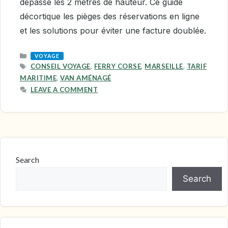
dépasse les 2 mètres de hauteur. Ce guide
décortique les pièges des réservations en ligne
et les solutions pour éviter une facture doublée.
CATEGORIES
VOYAGE
TAGS
CONSEIL VOYAGE
,
FERRY CORSE
,
MARSEILLE
,
TARIF
MARITIME
,
VAN AMÉNAGÉ
LEAVE A COMMENT
Search
Search