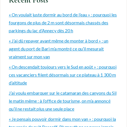
Recent Posts
« On voulait juste dormir au bord de l’eau » : pourquoi les
fourgons de plus de 2 m sont désormais chassés des
parkings du lac d’Annecy dès 20 h
« J’ai dû repayer avant même de monter à bord » : un
agent du port de Bari m’a montré ce qu’il mesurait
vraiment sur mon van
« On descendait toujours vers le Sud en août » : pourquoi
ces vacanciers filent désormais sur ce plateau à 1 300 m
d’altitude
J’ai voulu embarquer sur le catamaran des canyons du Sil
le matin même : à l’office de tourisme, on m’a annoncé
qu’il ne restait plus une seule place
« Je pensais pouvoir dormir dans mon van » : pourquoi la
traversée de nuit Roscoff-Plymouth ne se passe jamais