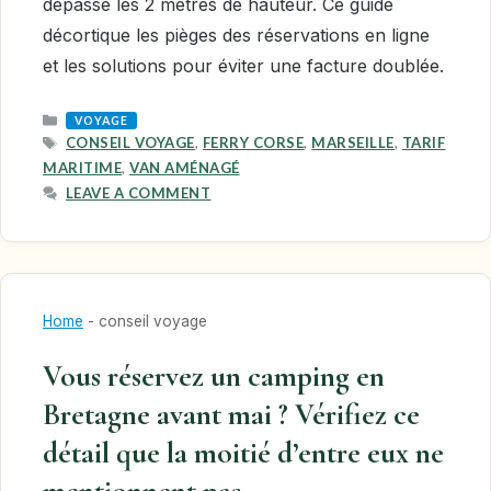
dépasse les 2 mètres de hauteur. Ce guide
décortique les pièges des réservations en ligne
et les solutions pour éviter une facture doublée.
CATEGORIES
VOYAGE
TAGS
CONSEIL VOYAGE
,
FERRY CORSE
,
MARSEILLE
,
TARIF
MARITIME
,
VAN AMÉNAGÉ
LEAVE A COMMENT
Home
-
conseil voyage
Vous réservez un camping en
Bretagne avant mai ? Vérifiez ce
détail que la moitié d’entre eux ne