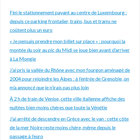
Fini le stationnement payant au centre de Luxembourg :
depuis ce parking frontalier, trains, bus et trams ne
coûtent plus un euro
« Je pensais prendre mon billet sur place » : pourquoi la
montée du soir au pic du Midi se joue bien avant d’arriver
à La Mongie
J’ai pris la vallée du Rhône avec mon fourgon aménagé de
2004 pour rejoindre les Alpes : à l’entrée de Grenoble, on
m’a annoncé que je n’irais pas plus loin
À 2 h de train de Venise, cette ville italienne affiche des
nuitées bien moins chères que toute la Vénétie
J’ai arrêté de descendre en Grèce avec le van : cette côte
de la mer Noire reste moins chère, même depuis le
passage à l’euro