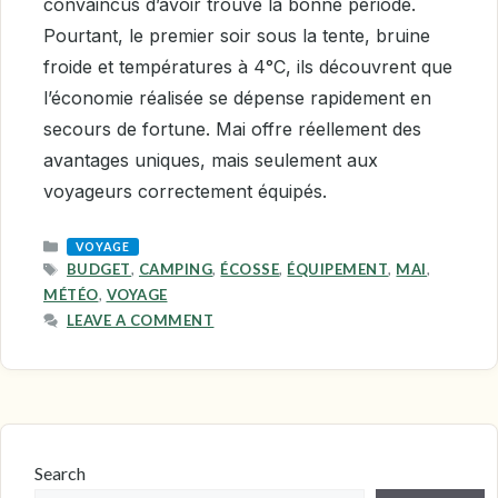
convaincus d’avoir trouvé la bonne période.
Pourtant, le premier soir sous la tente, bruine
froide et températures à 4°C, ils découvrent que
l’économie réalisée se dépense rapidement en
secours de fortune. Mai offre réellement des
avantages uniques, mais seulement aux
voyageurs correctement équipés.
CATEGORIES
VOYAGE
TAGS
BUDGET
,
CAMPING
,
ÉCOSSE
,
ÉQUIPEMENT
,
MAI
,
MÉTÉO
,
VOYAGE
LEAVE A COMMENT
Search