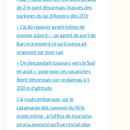
de 2 m sont désormais chassés des
parkings du lac d’Annecy dès 20 h
« J’ai dû repayer avant même de
monter à bord » : un agent du port de
Bari m’a montré ce qu’il mesurait
vraiment sur mon van
« On descendait toujours vers le Sud
en août » : pourquoi ces vacanciers
filent désormais sur ce plateau à 1
300 m d’altitude
J’ai voulu embarquer sur le
catamaran des canyons du Sil le
matin même : à l’office de tourisme,
on m’a annoncé qu’il ne restait plus