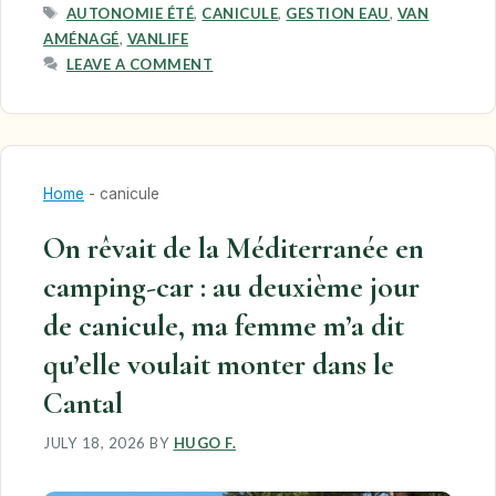
TAGS
AUTONOMIE ÉTÉ
,
CANICULE
,
GESTION EAU
,
VAN
AMÉNAGÉ
,
VANLIFE
LEAVE A COMMENT
Home
-
canicule
On rêvait de la Méditerranée en
camping-car : au deuxième jour
de canicule, ma femme m’a dit
qu’elle voulait monter dans le
Cantal
JULY 18, 2026
BY
HUGO F.