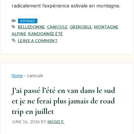
radicalement l’expérience estivale en montagne.
CATEGORIES
VOYAGE
TAGS
BELLEDONNE
,
CANICULE
,
GRENOBLE
,
MONTAGNE
ALPINE
,
RANDONNÉE ÉTÉ
LEAVE A COMMENT
Home
-
canicule
J’ai passé l’été en van dans le sud
et je ne ferai plus jamais de road
trip en juillet
JUNE 16, 2026
BY
HUGO F.