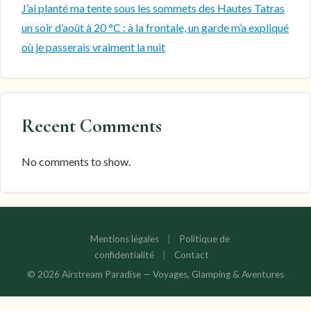
J’ai planté ma tente sous les sommets des Hautes Tatras
un soir d’août à 20 °C : à la frontale, un garde m’a expliqué
où je passerais vraiment la nuit
Recent Comments
No comments to show.
Mentions légales
|
Politique de
confidentialité
|
Contact
© 2026 Airstream Paradise — Voyages, Glamping & Aventures