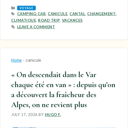
CATEGORIES
VOYAGE
TAGS
CAMPING-CAR
,
CANICULE
,
CANTAL
,
CHANGEMENT-
CLIMATIQUE
,
ROAD TRIP
,
VACANCES
LEAVE A COMMENT
Home
-
canicule
« On descendait dans le Var
chaque été en van » : depuis qu’on
a découvert la fraîcheur des
Alpes, on ne revient plus
JULY 17, 2026
BY
HUGO F.