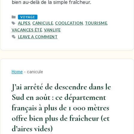
bien au-delà de la simple fraîcheur.
CATEGORIES
VOYAGE
TAGS
ALPES
,
CANICULE
,
COOLCATION
,
TOURISME
,
VACANCES ÉTÉ
,
VANLIFE
LEAVE A COMMENT
Home
-
canicule
J’ai arrêté de descendre dans le
Sud en août : ce département
français à plus de 1 000 mètres
offre bien plus de fraîcheur (et
d’aires vides)