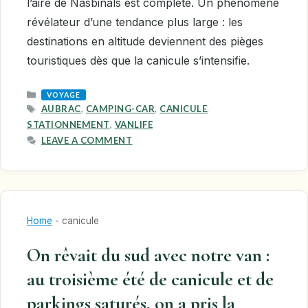
l’aire de Nasbinals est complète. Un phénomène
révélateur d’une tendance plus large : les
destinations en altitude deviennent des pièges
touristiques dès que la canicule s’intensifie.
CATEGORIES
VOYAGE
TAGS
AUBRAC
,
CAMPING-CAR
,
CANICULE
,
STATIONNEMENT
,
VANLIFE
LEAVE A COMMENT
Home
-
canicule
On rêvait du sud avec notre van :
au troisième été de canicule et de
parkings saturés, on a pris la