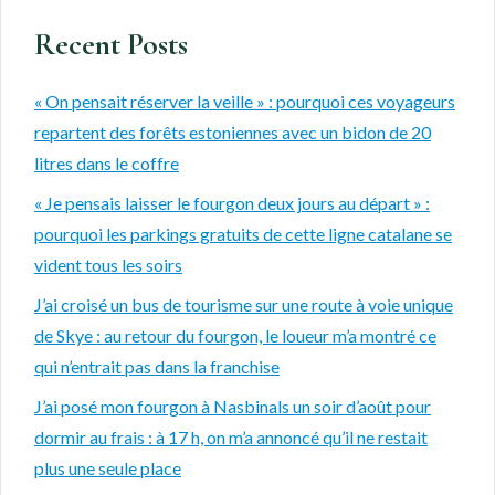
Recent Posts
« On pensait réserver la veille » : pourquoi ces voyageurs
repartent des forêts estoniennes avec un bidon de 20
litres dans le coffre
« Je pensais laisser le fourgon deux jours au départ » :
pourquoi les parkings gratuits de cette ligne catalane se
vident tous les soirs
J’ai croisé un bus de tourisme sur une route à voie unique
de Skye : au retour du fourgon, le loueur m’a montré ce
qui n’entrait pas dans la franchise
J’ai posé mon fourgon à Nasbinals un soir d’août pour
dormir au frais : à 17 h, on m’a annoncé qu’il ne restait
plus une seule place