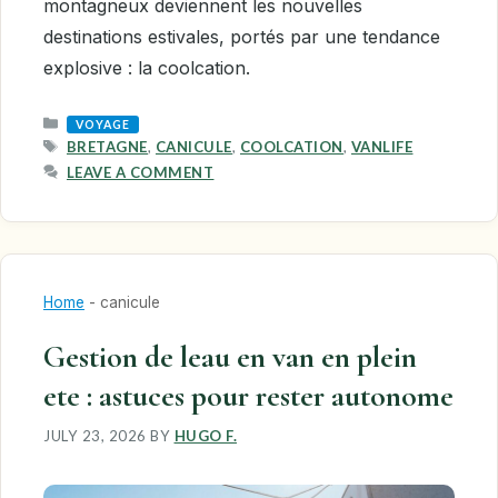
montagneux deviennent les nouvelles
destinations estivales, portés par une tendance
explosive : la coolcation.
CATEGORIES
VOYAGE
TAGS
BRETAGNE
,
CANICULE
,
COOLCATION
,
VANLIFE
LEAVE A COMMENT
Home
-
canicule
Gestion de leau en van en plein
ete : astuces pour rester autonome
JULY 23, 2026
BY
HUGO F.