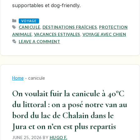
supportables et dog-friendly.
CATEGORIES
VOYAGE
TAGS
CANICULE
,
DESTINATIONS FRAÎCHES
,
PROTECTION
ANIMALE
,
VACANCES ESTIVALES
,
VOYAGE AVEC CHIEN
LEAVE A COMMENT
Home
-
canicule
On voulait fuir la canicule à 40°C
du littoral : on a posé notre van au
bord du lac de Chalain dans le
Jura et on n’en est plus repartis
JUNE 25, 2026
BY
HUGO F.