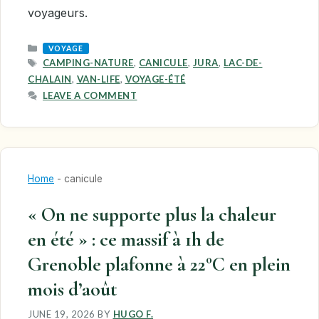
voyageurs.
CATEGORIES
VOYAGE
TAGS
CAMPING-NATURE
,
CANICULE
,
JURA
,
LAC-DE-
CHALAIN
,
VAN-LIFE
,
VOYAGE-ÉTÉ
LEAVE A COMMENT
Home
-
canicule
« On ne supporte plus la chaleur
en été » : ce massif à 1h de
Grenoble plafonne à 22°C en plein
mois d’août
JUNE 19, 2026
BY
HUGO F.