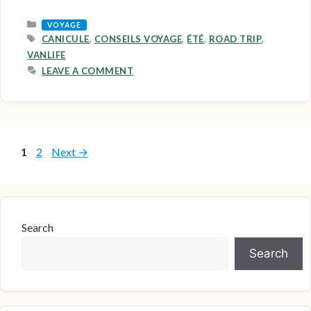
CATEGORIES
VOYAGE
TAGS
CANICULE
,
CONSEILS VOYAGE
,
ÉTÉ
,
ROAD TRIP
,
VANLIFE
LEAVE A COMMENT
Page
Page
1
2
Next
→
Search
Search