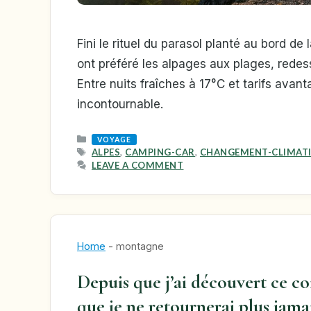
Fini le rituel du parasol planté au bord de
ont préféré les alpages aux plages, redes
Entre nuits fraîches à 17°C et tarifs avan
incontournable.
CATEGORIES
VOYAGE
TAGS
ALPES
,
CAMPING-CAR
,
CHANGEMENT-CLIMAT
LEAVE A COMMENT
Home
-
montagne
Depuis que j’ai découvert ce co
que je ne retournerai plus jamai