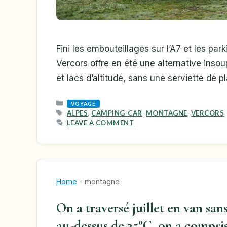
Fini les embouteillages sur l’A7 et les pa
Vercors offre en été une alternative inso
et lacs d’altitude, sans une serviette de pl
CATEGORIES
VOYAGE
TAGS
ALPES
,
CAMPING-CAR
,
MONTAGNE
,
VERCORS
LEAVE A COMMENT
Home
-
montagne
On a traversé juillet en van sans
au-dessus de 25°C, on a compris