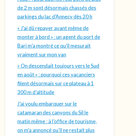
de 2 m sont désormais chassés des
parkings du lac d’Annecy dès 20 h
« J’ai dû repayer avant même de
monter à bord » : un agent du port de
Bari m’a montré ce qu’il mesurait
vraiment sur mon van
« On descendait toujours vers le Sud
en août » : pourquoi ces vacanciers
filent désormais sur ce plateau à 1
300 m d’altitude
J’ai voulu embarquer sur le
catamaran des canyons du Sil le
matin même : à l’office de tourisme,
on m’a annoncé qu’il ne restait plus