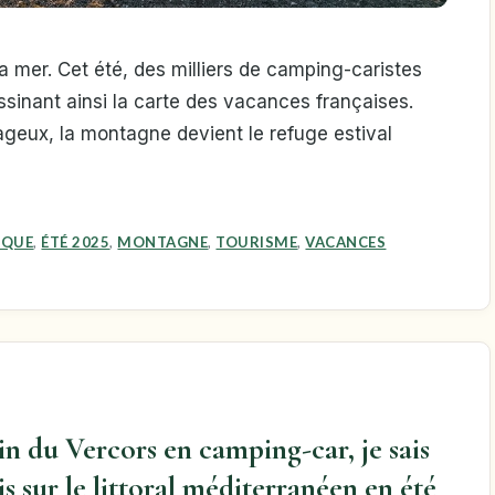
 la mer. Cet été, des milliers de camping-caristes
ssinant ainsi la carte des vacances françaises.
tageux, la montagne devient le refuge estival
IQUE
,
ÉTÉ 2025
,
MONTAGNE
,
TOURISME
,
VACANCES
in du Vercors en camping-car, je sais
s sur le littoral méditerranéen en été