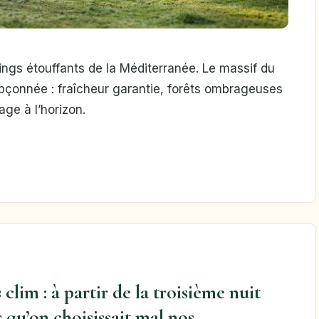
rkings étouffants de la Méditerranée. Le massif du
upçonnée : fraîcheur garantie, forêts ombrageuses
age à l’horizon.
 clim : à partir de la troisième nuit
 qu’on choisissait mal nos