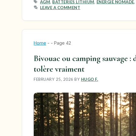
TAGS
AGM
,
BATTERIES LITHIUM
,
ÉNERGIE NOMADE
LEAVE A COMMENT
Home
-
-
Page 42
Bivouac ou camping sauvage : di
tolère vraiment
FEBRUARY 25, 2026
BY
HUGO F.