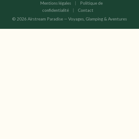
Mentions légales
|
Politique de
confidentialité
|
Contact
© 2026 Airstream Paradise — Voyages, Glamping & Aventures