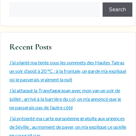
Search
Recent Posts
J’ai planté ma tente sous les sommets des Hautes Tatras
un soir d’août à 20 °C : à la frontale, un garde m’a expliqué
où je passerais vraiment la nuit
J’ai attaqué la Transfagarasan avec mon van un soir de
juillet : arrivé à la barrière du col, on m’a annoncé que je
ne passerais pas de l’autre côté
J’ai présenté ma carte européenne gratuite aux urgences
de Séville : au moment de payer, on m’a expliqué ce qu’elle
ne couvrait pas