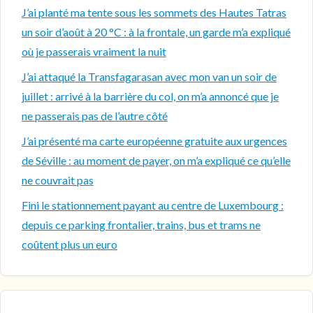
J’ai planté ma tente sous les sommets des Hautes Tatras
un soir d’août à 20 °C : à la frontale, un garde m’a expliqué
où je passerais vraiment la nuit
J’ai attaqué la Transfagarasan avec mon van un soir de
juillet : arrivé à la barrière du col, on m’a annoncé que je
ne passerais pas de l’autre côté
J’ai présenté ma carte européenne gratuite aux urgences
de Séville : au moment de payer, on m’a expliqué ce qu’elle
ne couvrait pas
Fini le stationnement payant au centre de Luxembourg :
depuis ce parking frontalier, trains, bus et trams ne
coûtent plus un euro