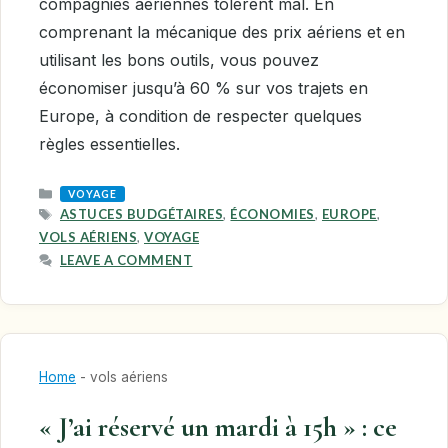
compagnies aériennes tolèrent mal. En
comprenant la mécanique des prix aériens et en
utilisant les bons outils, vous pouvez
économiser jusqu’à 60 % sur vos trajets en
Europe, à condition de respecter quelques
règles essentielles.
CATEGORIES
VOYAGE
TAGS
ASTUCES BUDGÉTAIRES
,
ÉCONOMIES
,
EUROPE
,
VOLS AÉRIENS
,
VOYAGE
LEAVE A COMMENT
Home
-
vols aériens
« J’ai réservé un mardi à 15h » : ce