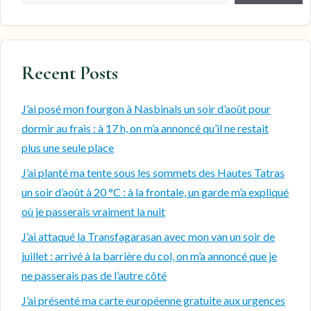
Recent Posts
J’ai posé mon fourgon à Nasbinals un soir d’août pour
dormir au frais : à 17 h, on m’a annoncé qu’il ne restait
plus une seule place
J’ai planté ma tente sous les sommets des Hautes Tatras
un soir d’août à 20 °C : à la frontale, un garde m’a expliqué
où je passerais vraiment la nuit
J’ai attaqué la Transfagarasan avec mon van un soir de
juillet : arrivé à la barrière du col, on m’a annoncé que je
ne passerais pas de l’autre côté
J’ai présenté ma carte européenne gratuite aux urgences