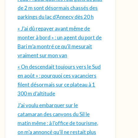
de 2 m sont désormais chassés des
parkings du lac d’Annecy dès 20 h
« J’ai dû repayer avant même de
monter à bord » : un agent du port de
Bari m’a montré ce qu’il mesurait
vraiment sur mon van
« On descendait toujours vers le Sud
en août » : pourquoi ces vacanciers
filent désormais sur ce plateau à 1
300 m d’altitude
J’ai voulu embarquer sur le
catamaran des canyons du Sil le
matin même : à l’office de tourisme,
on m’a annoncé qu’il ne restait plus