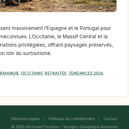
issent massivement l’Espagne et le Portugal pour
méconnues. L’Occitanie, le Massif Central et la
ations privilégiées, offrant paysages préservés,
on loin du surtourisme.
RMANDIE
,
OCCITANIE
,
RETRAITÉS
,
TENDANCES 2026
,
Mentions légales
|
Politique de confidentialité
|
Contact
© 2026 Airstream Paradise — Voyages, Glamping & Aventures