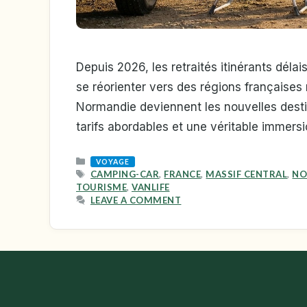
Depuis 2026, les retraités itinérants déla
se réorienter vers des régions françaises 
Normandie deviennent les nouvelles destin
tarifs abordables et une véritable immersi
CATEGORIES
VOYAGE
TAGS
CAMPING-CAR
,
FRANCE
,
MASSIF CENTRAL
,
NO
TOURISME
,
VANLIFE
LEAVE A COMMENT