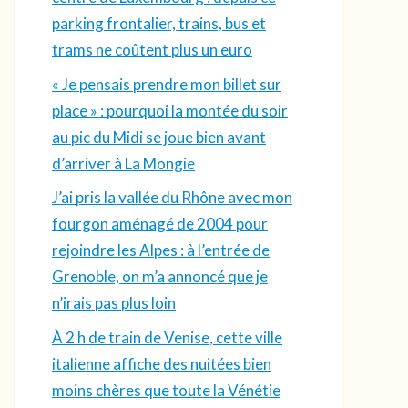
parking frontalier, trains, bus et
trams ne coûtent plus un euro
« Je pensais prendre mon billet sur
place » : pourquoi la montée du soir
au pic du Midi se joue bien avant
d’arriver à La Mongie
J’ai pris la vallée du Rhône avec mon
fourgon aménagé de 2004 pour
rejoindre les Alpes : à l’entrée de
Grenoble, on m’a annoncé que je
n’irais pas plus loin
À 2 h de train de Venise, cette ville
italienne affiche des nuitées bien
moins chères que toute la Vénétie