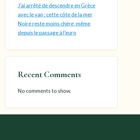
J’ai arrêté de descendre en Grèce
avec le van : cette côte de la mer
Noire reste moins chère, même
depuis le passage à l’euro
Recent Comments
No comments to show.