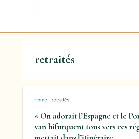
retraités
Home
-
retraités
« On adorait l’Espagne et le Port
van bifurquent tous vers ces ré
mettait dans l’itinéraire