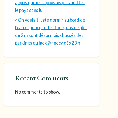
appris que je ne pouvais plus quitter
le pays sans lui
« On voulait juste dormir au bord de
l’eau » : pourquoi les fourgons de plus
de 2 m sont désormais chassés des
parkings du lac d’Annecy dès 20 h
Recent Comments
No comments to show.