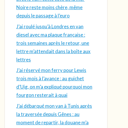
Noire reste moins chère, même
depuis le passage à l’euro
J’ai roulé jusqu’à Londres en van
diesel avec ma plaque française :
trois semaines après le retour, une
lettre m’attendait dans la boîte aux
lettres
J’ai réservé mon ferry pour Lewis
trois mois à l’avance : au guichet
d’Uig, on m’a expliqué pourquoi mon
fourgon resterait à quai
J’ai débarqué mon van à Tunis après
la traversée depuis Gênes : au
moment de repartir, la douane m’a