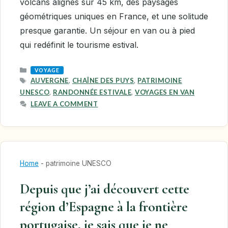
volcans alignés sur 45 km, des paysages
géométriques uniques en France, et une solitude
presque garantie. Un séjour en van ou à pied
qui redéfinit le tourisme estival.
CATEGORIES
VOYAGE
TAGS
AUVERGNE
,
CHAÎNE DES PUYS
,
PATRIMOINE
UNESCO
,
RANDONNÉE ESTIVALE
,
VOYAGES EN VAN
LEAVE A COMMENT
Home
-
patrimoine UNESCO
Depuis que j’ai découvert cette
région d’Espagne à la frontière
portugaise, je sais que je ne