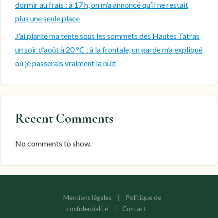
dormir au frais : à 17 h, on m’a annoncé qu’il ne restait
plus une seule place
J’ai planté ma tente sous les sommets des Hautes Tatras
un soir d’août à 20 °C : à la frontale, un garde m’a expliqué
où je passerais vraiment la nuit
Recent Comments
No comments to show.
Mentions légales
|
Politique de
confidentialité
|
Contact