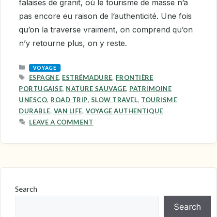
falaises de granit, où le tourisme de masse n’a
pas encore eu raison de l’authenticité. Une fois
qu’on la traverse vraiment, on comprend qu’on
n’y retourne plus, on y reste.
CATEGORIES
VOYAGE
TAGS
ESPAGNE
,
ESTRÉMADURE
,
FRONTIÈRE
PORTUGAISE
,
NATURE SAUVAGE
,
PATRIMOINE
UNESCO
,
ROAD TRIP
,
SLOW TRAVEL
,
TOURISME
DURABLE
,
VAN LIFE
,
VOYAGE AUTHENTIQUE
LEAVE A COMMENT
Search
Search