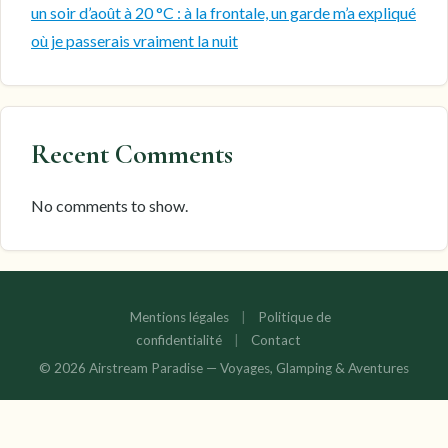
un soir d’août à 20 °C : à la frontale, un garde m’a expliqué
où je passerais vraiment la nuit
Recent Comments
No comments to show.
Mentions légales
|
Politique de
confidentialité
|
Contact
© 2026 Airstream Paradise — Voyages, Glamping & Aventures