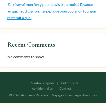
J’ai réservé mon ferry pour Lewis trois mois à l’avance :
au guichet d’Uig, on m’a expliqué pourquoi mon fourgon
resterait à quai
Recent Comments
No comments to show.
Mentions légales
|
Politique de
confidentialité
|
Contact
© 2026 Airstream Paradise — Voyages, Glamping & Aventures