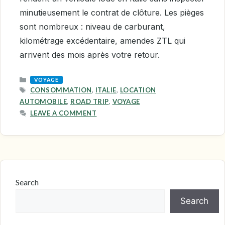
minutieusement le contrat de clôture. Les pièges
sont nombreux : niveau de carburant,
kilométrage excédentaire, amendes ZTL qui
arrivent des mois après votre retour.
CATEGORIES
VOYAGE
TAGS
CONSOMMATION
,
ITALIE
,
LOCATION
AUTOMOBILE
,
ROAD TRIP
,
VOYAGE
LEAVE A COMMENT
Search
Search