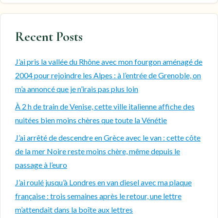
Recent Posts
J’ai pris la vallée du Rhône avec mon fourgon aménagé de
2004 pour rejoindre les Alpes : à l’entrée de Grenoble, on
m’a annoncé que je n’irais pas plus loin
À 2 h de train de Venise, cette ville italienne affiche des
nuitées bien moins chères que toute la Vénétie
J’ai arrêté de descendre en Grèce avec le van : cette côte
de la mer Noire reste moins chère, même depuis le
passage à l’euro
J’ai roulé jusqu’à Londres en van diesel avec ma plaque
française : trois semaines après le retour, une lettre
m’attendait dans la boîte aux lettres