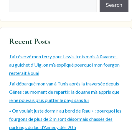
Search
Recent Posts
J’ai réservé mon ferry pour Lewis trois mois à l’avance :
au guichet d’Uig, on m’a expliqué pourquoi mon fourgon
resterait à quai
J’ai débarqué mon van à Tunis après la traversée depuis
Gênes : au moment de repartir, la douane m’a appris que
je ne pouvais plus quitter le pays sans lui
« On voulait juste dormir au bord de l’eau » : pourquoi les
fourgons de plus de 2 m sont désormais chassés des
parkings du lac d’Annecy dès 20 h