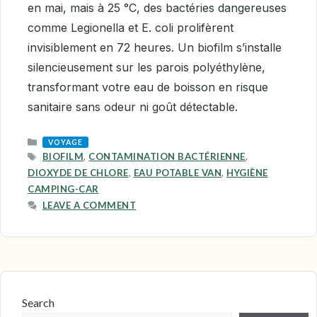
en mai, mais à 25 °C, des bactéries dangereuses
comme Legionella et E. coli prolifèrent
invisiblement en 72 heures. Un biofilm s’installe
silencieusement sur les parois polyéthylène,
transformant votre eau de boisson en risque
sanitaire sans odeur ni goût détectable.
CATEGORIES
VOYAGE
TAGS
BIOFILM
,
CONTAMINATION BACTÉRIENNE
,
DIOXYDE DE CHLORE
,
EAU POTABLE VAN
,
HYGIÈNE
CAMPING-CAR
LEAVE A COMMENT
Search