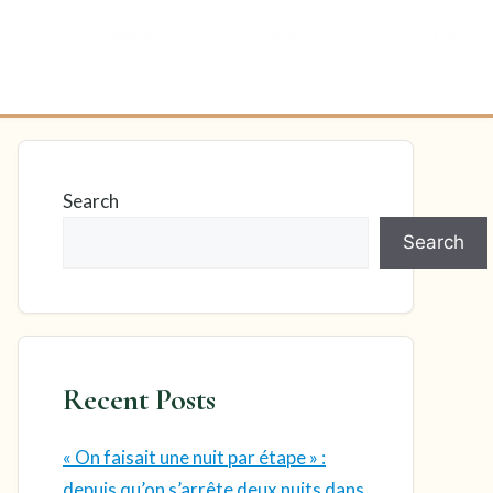
Search
Search
Recent Posts
« On faisait une nuit par étape » :
depuis qu’on s’arrête deux nuits dans