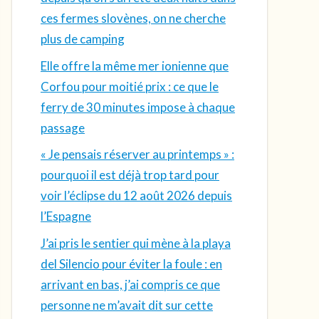
ces fermes slovènes, on ne cherche
plus de camping
Elle offre la même mer ionienne que
Corfou pour moitié prix : ce que le
ferry de 30 minutes impose à chaque
passage
« Je pensais réserver au printemps » :
pourquoi il est déjà trop tard pour
voir l’éclipse du 12 août 2026 depuis
l’Espagne
J’ai pris le sentier qui mène à la playa
del Silencio pour éviter la foule : en
arrivant en bas, j’ai compris ce que
personne ne m’avait dit sur cette