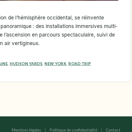
ion de l’hémisphère occidental, se réinvente
panoramique : des installations immersives multi-
 l’ascension en parcours spectaculaire, suivi de
n air vertigineux.
INE
,
HUDSON YARDS
,
NEW YORK
,
ROAD TRIP
Mentions légales
|
Politique de confidentialité
|
Contact