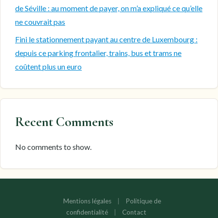
de Séville : au moment de payer, on m’a expliqué ce qu’elle
ne couvrait pas
Fini le stationnement payant au centre de Luxembourg :
depuis ce parking frontalier, trains, bus et trams ne
coûtent plus un euro
Recent Comments
No comments to show.
Mentions légales
|
Politique de
confidentialité
|
Contact