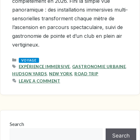
complètement en 2026. Fini la simple vue
panoramique : des installations immersives multi-
sensorielles transforment chaque mètre de
l’ascension en parcours spectaculaire, suivi de
gastronomie de pointe et d’un club en plein air
vertigineux.
CATEGORIES
VOYAGE
TAGS
EXPÉRIENCE IMMERSIVE
,
GASTRONOMIE URBAINE
,
HUDSON YARDS
,
NEW YORK
,
ROAD TRIP
LEAVE A COMMENT
Search
Search