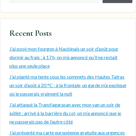
Recent Posts
J’ai posé mon fourgon à Nasbinals un soir d’août pour
dormir au frais : à 17 h, on m’a annoncé qu’il ne restait
plus une seule place
J’ai planté ma tente sous les sommets des Hautes Tatras
un soir d’août à 20 °C : à la frontale, un garde m’a expliqué
où je passerais vraiment la nuit
J’ai attaqué la Transfagarasan avec mon van un soir de
juillet : arrivé à la barrière du col, on m’a annoncé que je
ne passerais pas de l’autre côté
J’ai présenté ma carte européenne gratuite aux urgences