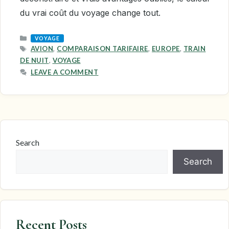
du vrai coût du voyage change tout.
CATEGORIES
VOYAGE
TAGS
AVION
,
COMPARAISON TARIFAIRE
,
EUROPE
,
TRAIN
DE NUIT
,
VOYAGE
LEAVE A COMMENT
Search
Search
Recent Posts