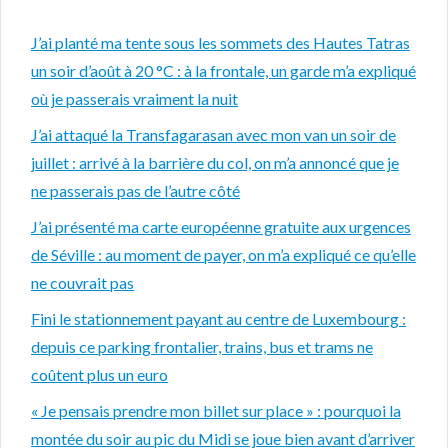
J’ai planté ma tente sous les sommets des Hautes Tatras
un soir d’août à 20 °C : à la frontale, un garde m’a expliqué
où je passerais vraiment la nuit
J’ai attaqué la Transfagarasan avec mon van un soir de
juillet : arrivé à la barrière du col, on m’a annoncé que je
ne passerais pas de l’autre côté
J’ai présenté ma carte européenne gratuite aux urgences
de Séville : au moment de payer, on m’a expliqué ce qu’elle
ne couvrait pas
Fini le stationnement payant au centre de Luxembourg :
depuis ce parking frontalier, trains, bus et trams ne
coûtent plus un euro
« Je pensais prendre mon billet sur place » : pourquoi la
montée du soir au pic du Midi se joue bien avant d’arriver