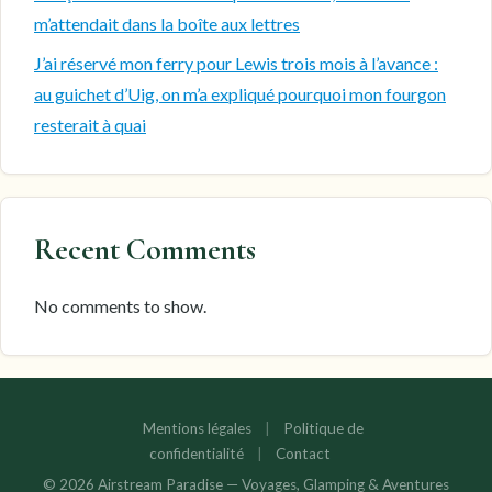
m’attendait dans la boîte aux lettres
J’ai réservé mon ferry pour Lewis trois mois à l’avance :
au guichet d’Uig, on m’a expliqué pourquoi mon fourgon
resterait à quai
Recent Comments
No comments to show.
Mentions légales
|
Politique de
confidentialité
|
Contact
© 2026 Airstream Paradise — Voyages, Glamping & Aventures