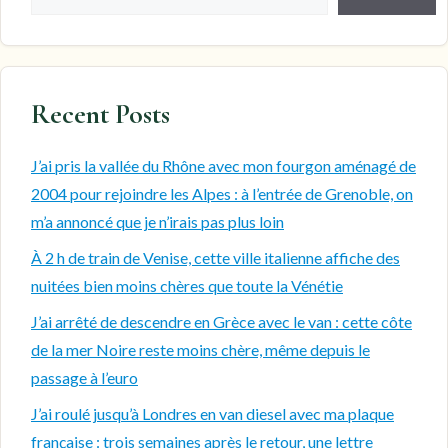
Recent Posts
J’ai pris la vallée du Rhône avec mon fourgon aménagé de
2004 pour rejoindre les Alpes : à l’entrée de Grenoble, on
m’a annoncé que je n’irais pas plus loin
À 2 h de train de Venise, cette ville italienne affiche des
nuitées bien moins chères que toute la Vénétie
J’ai arrêté de descendre en Grèce avec le van : cette côte
de la mer Noire reste moins chère, même depuis le
passage à l’euro
J’ai roulé jusqu’à Londres en van diesel avec ma plaque
française : trois semaines après le retour, une lettre