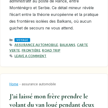
administratif au poste de Ranče, entre
Monténégro et Serbie. Ce détail mineur révèle
l’écart entre la théorie européenne et la pratique
des frontières isolées des Balkans, où aucun
guichet de secours ne vous attend.
CATEGORIES
VOYAGE
TAGS
ASSURANCE AUTOMOBILE
,
BALKANS
,
CARTE
VERTE
,
FRONTIÈRE
,
ROAD TRIP
LEAVE A COMMENT
Home
-
assurance automobile
J’ai laissé mon frère prendre le
volant du van loué pendant deux