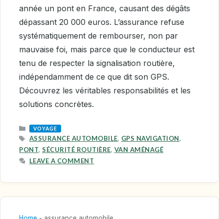
année un pont en France, causant des dégâts
dépassant 20 000 euros. L’assurance refuse
systématiquement de rembourser, non par
mauvaise foi, mais parce que le conducteur est
tenu de respecter la signalisation routière,
indépendamment de ce que dit son GPS.
Découvrez les véritables responsabilités et les
solutions concrètes.
CATEGORIES
VOYAGE
TAGS
ASSURANCE AUTOMOBILE
,
GPS NAVIGATION
,
PONT
,
SÉCURITÉ ROUTIÈRE
,
VAN AMÉNAGÉ
LEAVE A COMMENT
Home
-
assurance automobile