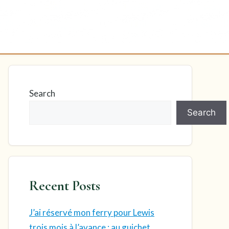
Search
Search
Recent Posts
J’ai réservé mon ferry pour Lewis
trois mois à l’avance : au guichet