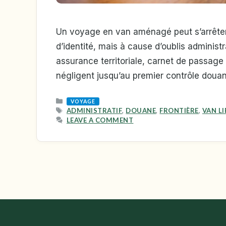
Un voyage en van aménagé peut s’arrêter n
d’identité, mais à cause d’oublis administ
assurance territoriale, carnet de passag
négligent jusqu’au premier contrôle douan
CATEGORIES
VOYAGE
TAGS
ADMINISTRATIF
,
DOUANE
,
FRONTIÈRE
,
VAN LI
LEAVE A COMMENT