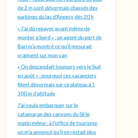
de 2 m sont désormais chassés des
parkings du lac d’Annecy dès 20 h
« J’ai dû repayer avant même de
monter à bord » : un agent du port de
Bari m’a montré ce qu’il mesurait
vraiment sur mon van
« On descendait toujours vers le Sud
en août » : pourquoi ces vacanciers
filent désormais sur ce plateau à 1
300 m d’altitude
J’ai voulu embarquer sur le
catamaran des canyons du Sil le
matin même : à l’office de tourisme,
on m’a annoncé qu’il ne restait plus