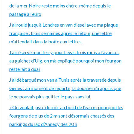
de la mer Noire reste moins chère, même depuis le
passage à l’euro
J’ai roulé jusqu’à Londres en van diesel avec ma plaque
française : trois semaines après le retour, une lettre
m’attendait dans la boîte aux lettres
J’ai réservé mon ferry pour Lewis trois mois à l’avance :
au guichet d’Uig, on m’a expliqué pourquoi mon fourgon
resterait à quai
J’ai débarqué mon van à Tunis après la traversée depuis
Gênes : au moment de repartir, la douane m’a appris que
je ne pouvais plus quitter le pays sans lui
« On voulait juste dormir au bord de l’eau » : pourquoi les
fourgons de plus de 2 m sont désormais chassés des
parkings du lac d’Annecy dès 20 h