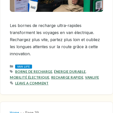
Les bornes de recharge ultra-rapides
transforment les voyages en van électrique.
Rechargez plus vite, partez plus loin et oubliez
les longues attentes sur la route grâce à cette
innovation.
CATEGORIES
VAN LIFE
TAGS
BORNE DE RECHARGE
,
ÉNERGIE DURABLE
,
MOBILITÉ ÉLECTRIQUE
,
RECHARGE RAPIDE
,
VANLIFE
LEAVE A COMMENT
Home
-
-
Page 39