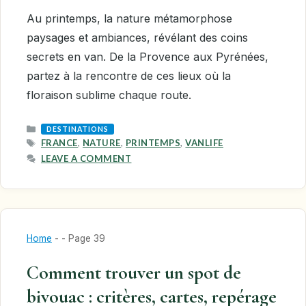
Au printemps, la nature métamorphose
paysages et ambiances, révélant des coins
secrets en van. De la Provence aux Pyrénées,
partez à la rencontre de ces lieux où la
floraison sublime chaque route.
CATEGORIES
DESTINATIONS
TAGS
FRANCE
,
NATURE
,
PRINTEMPS
,
VANLIFE
LEAVE A COMMENT
Home
-
-
Page 39
Comment trouver un spot de
bivouac : critères, cartes, repérage