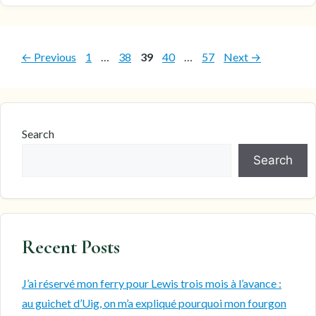
Page
Page
Page
Page
Page
←
Previous
1
…
38
39
40
…
57
Next
→
Search
Search
Recent Posts
J’ai réservé mon ferry pour Lewis trois mois à l’avance :
au guichet d’Uig, on m’a expliqué pourquoi mon fourgon