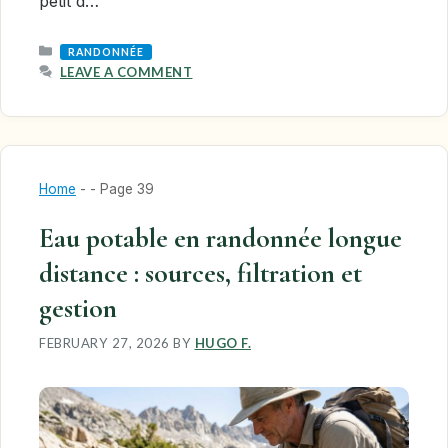
petit d…
CATEGORIES
RANDONNÉE
LEAVE A COMMENT
Home
-
-
Page 39
Eau potable en randonnée longue
distance : sources, filtration et
gestion
FEBRUARY 27, 2026
BY
HUGO F.