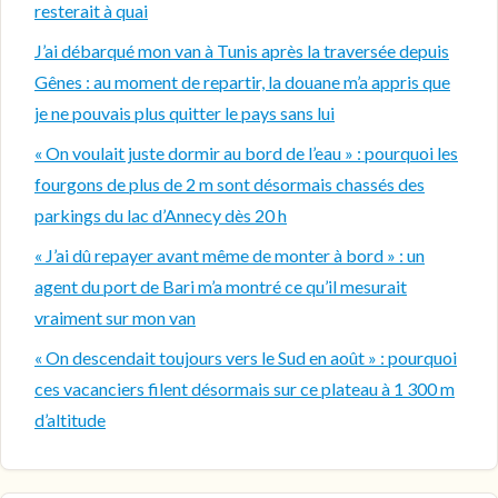
resterait à quai
J’ai débarqué mon van à Tunis après la traversée depuis
Gênes : au moment de repartir, la douane m’a appris que
je ne pouvais plus quitter le pays sans lui
« On voulait juste dormir au bord de l’eau » : pourquoi les
fourgons de plus de 2 m sont désormais chassés des
parkings du lac d’Annecy dès 20 h
« J’ai dû repayer avant même de monter à bord » : un
agent du port de Bari m’a montré ce qu’il mesurait
vraiment sur mon van
« On descendait toujours vers le Sud en août » : pourquoi
ces vacanciers filent désormais sur ce plateau à 1 300 m
d’altitude